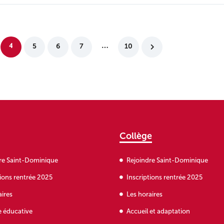
5
6
7
10
4
…
Collège
re Saint-Dominique
Rejoindre Saint-Dominique
tions rentrée 2025
Inscriptions rentrée 2025
aires
Les horaires
e éducative
Accueil et adaptation